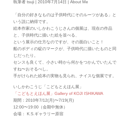
執筆者
tsuji
|
2010年7月14日
|
About Me
「自分の好きなものは子供時代にそのルーツがある」と
いう説に納得です。
絵本作家のいしかわこうじさんの個展は、現在の作品
と、子供時代に描いた絵を並べる、
という展示の仕方なのですが、その面白いこと！
船のボディの碇のマークが、子供時代に描いたものと同
じだったり。
センスも良くて、小さい時から何かをつかんでいたんで
すね〜おそるべし。
手がけられた絵本の実物も見られ、ナイスな個展です。
いしかわこうじ「こどもとえほん展」
「こどもとえほん展」Gallery of KOJI ISHIKAWA
期間：2010年7/12(月)〜7/19(月)
12:00〜19:00（会期中無休）
会場： K.S.ギャラリー原宿