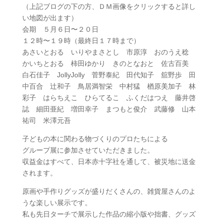
（上記ブログの下の方、ＤＭ画像をクリックすると詳し
い地図が出ます）
会期 ５月６日〜２０日
１２時〜１９時（最終日１７時まで）
あさいとおる いりやまさとし 市原淳 おのうえ稔
かいちとおる 柿田ゆかり きのとなおと 佐古百美
白石佳子 JollyJolly 菅野泰紀 田代知子 舘野歩 田
中百合 辻和子 鳥居満智栄 中村猛 楢原美加子 林
彩子 はらちえこ ひらてるこ ふくだはつえ 藤井啓
誌 細田亜紀 増田幸子 まつもと俊介 武藤修 山本
祐司 米澤元吾
子どもの本に関わる物づくりのプロたちによる
グループ展に参加させていただきました。
収益金はすべて、日本赤十字社を通して、被災地に送金
されます。
原画や手作りグッズが盛りだくさんの、雑貨屋さんのよ
うな楽しい展示です。
私も先日ターチで展示した作品の縮小版や拙書、グッズ