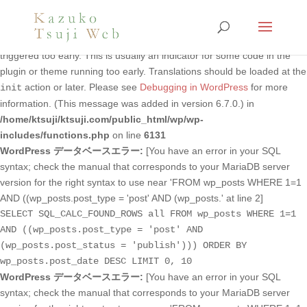
Notice
: Function _load_textdomain_just_in_time was called
incorrectly
. Translation loading for the
domain was
foogallery
triggered too early. This is usually an indicator for some code in the
plugin or theme running too early. Translations should be loaded at the
action or later. Please see
Debugging in WordPress
for more
init
information. (This message was added in version 6.7.0.) in
/home/ktsuji/ktsuji.com/public_html/wp/wp-
includes/functions.php
on line
6131
WordPress データベースエラー:
[You have an error in your SQL
syntax; check the manual that corresponds to your MariaDB server
version for the right syntax to use near 'FROM wp_posts WHERE 1=1
AND ((wp_posts.post_type = 'post' AND (wp_posts.' at line 2]
SELECT SQL_CALC_FOUND_ROWS all FROM wp_posts WHERE 1=1
AND ((wp_posts.post_type = 'post' AND
(wp_posts.post_status = 'publish'))) ORDER BY
wp_posts.post_date DESC LIMIT 0, 10
WordPress データベースエラー:
[You have an error in your SQL
syntax; check the manual that corresponds to your MariaDB server