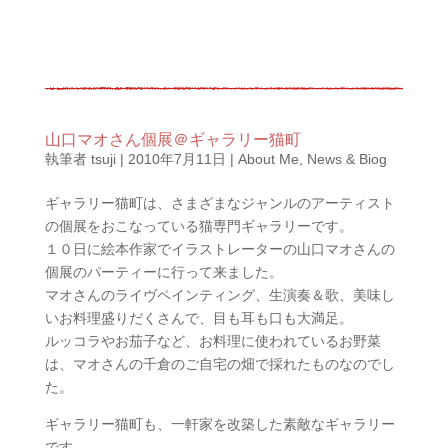
山口マオさん個展＠ギャラリー猫町
執筆者
tsuji
|
2010年7月11日
|
About Me
,
News & Biog
ギャラリー猫町は、さまざまなジャンルのアーティスト
の個展をおこなっている猫専門ギャラリーです。
１０日に絵本作家でイラストレーターの山口マオさんの
個展のパーティーに行って来ました。
マオさんのライヴペインティング、生演奏＆歌、美味し
いお料理盛りだくさんで、目も耳も口も大満足。
ルッコラやお茄子など、お料理に使われているお野菜
は、マオさんの千倉のご自宅の畑で採れたものなのでし
た。
ギャラリー猫町も、一軒家を改築した素敵なギャラリー
です。