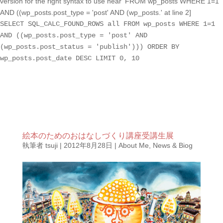
version for the right syntax to use near 'FROM wp_posts WHERE 1=1
AND ((wp_posts.post_type = 'post' AND (wp_posts.' at line 2]
SELECT SQL_CALC_FOUND_ROWS all FROM wp_posts WHERE 1=1
AND ((wp_posts.post_type = 'post' AND
(wp_posts.post_status = 'publish'))) ORDER BY
wp_posts.post_date DESC LIMIT 0, 10
絵本のためのおはなしづくり講座受講生展
執筆者
tsuji
|
2012年8月28日
|
About Me
,
News & Biog