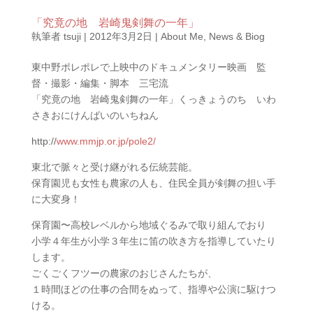
「究竟の地 岩崎鬼剣舞の一年」
執筆者
tsuji
|
2012年3月2日
|
About Me
,
News & Biog
東中野ポレポレで上映中のドキュメンタリー映画 監
督・撮影・編集・脚本 三宅流
「究竟の地 岩崎鬼剣舞の一年」くっきょうのち いわ
さきおにけんばいのいちねん
http://
www.mmjp.or.jp/pole2/
東北で脈々と受け継がれる伝統芸能。
保育園児も女性も農家の人も、住民全員が剣舞の担い手
に大変身！
保育園〜高校レベルから地域ぐるみで取り組んでおり
小学４年生が小学３年生に笛の吹き方を指導していたり
します。
ごくごくフツーの農家のおじさんたちが、
１時間ほどの仕事の合間をぬって、指導や公演に駆けつ
ける。