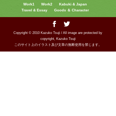
Work1
Work2
Kabuki & Japan
Travel & Essay
Goods ＆ Character
Copyright © 2010 Kazuko Tsuji / All image are protected by
copyright, Kazuko Tsuji
このサイト上のイラスト及び文章の無断使用を禁じます。