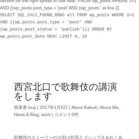
version for the right syntax to use near 'FROM wp_posts WHERE 1=1
AND ((wp_posts.post_type = 'post' AND (wp_posts.' at line 2]
SELECT SQL_CALC_FOUND_ROWS all FROM wp_posts WHERE 1=1
AND ((wp_posts.post_type = 'post' AND
(wp_posts.post_status = 'publish'))) ORDER BY
wp_posts.post_date DESC LIMIT 0, 10
西宮北口で歌舞伎の講演
をします
執筆者
tsuji
|
2017年1月5日
|
About Kabuki
,
About Me
,
News & Biog
,
work
|
コメント0件
歌舞伎のストーリーの９割は犯罪とゴシップまみれ！あ