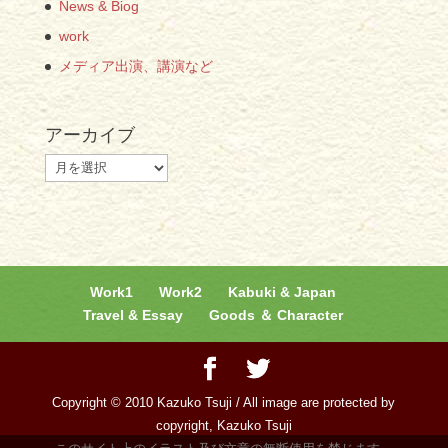
News & Biog
work
メディア出演、講演など
アーカイブ
ア
ー
カ
イ
ブ
Work1
Work2
Kabuki & Japan
Travel & Essay
Goods ＆ Character
Copyright © 2010 Kazuko Tsuji / All image are protected by
copyright, Kazuko Tsuji