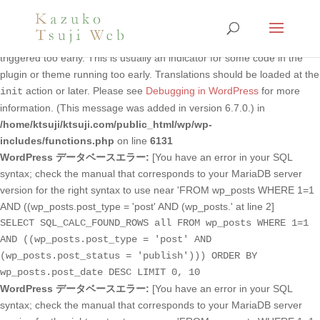
Notice
: Function _load_textdomain_just_in_time was called
incorrectly
. Translation loading for the
domain was
foogallery
triggered too early. This is usually an indicator for some code in the
plugin or theme running too early. Translations should be loaded at the
action or later. Please see
Debugging in WordPress
for more
init
information. (This message was added in version 6.7.0.) in
/home/ktsuji/ktsuji.com/public_html/wp/wp-
includes/functions.php
on line
6131
WordPress データベースエラー:
[You have an error in your SQL
syntax; check the manual that corresponds to your MariaDB server
version for the right syntax to use near 'FROM wp_posts WHERE 1=1
AND ((wp_posts.post_type = 'post' AND (wp_posts.' at line 2]
SELECT SQL_CALC_FOUND_ROWS all FROM wp_posts WHERE 1=1
AND ((wp_posts.post_type = 'post' AND
(wp_posts.post_status = 'publish'))) ORDER BY
wp_posts.post_date DESC LIMIT 0, 10
WordPress データベースエラー:
[You have an error in your SQL
syntax; check the manual that corresponds to your MariaDB server