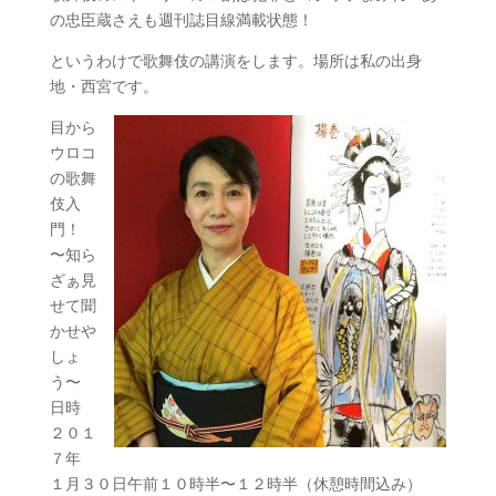
の忠臣蔵さえも週刊誌目線満載状態！
というわけで歌舞伎の講演をします。場所は私の出身
地・西宮です。
目から
ウロコ
の歌舞
伎入
門！
〜知ら
ざぁ見
せて聞
かせや
しょ
う〜
日時
２０１
７年
１月３０日午前１０時半〜１２時半（休憩時間込み）